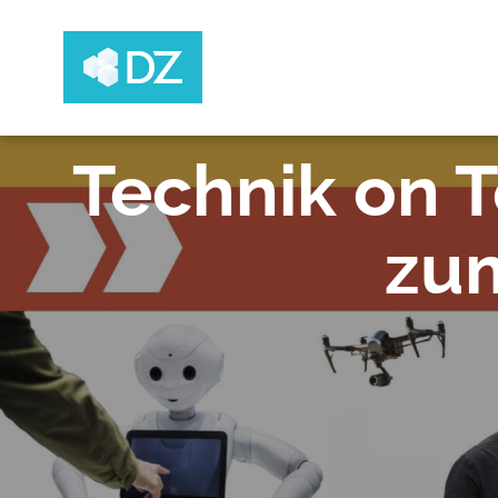
Skip to main content
Erkannte Zeitzone
dz-uab
Technik on T
zum