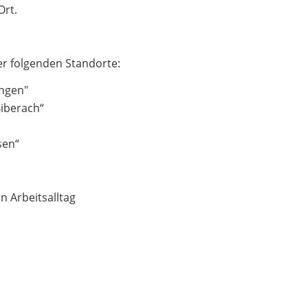
Ort.
er folgenden Standorte:
ingen"
Biberach“
sen“
n Arbeitsalltag